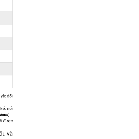
yệt đối
 kết nối
sions
).
ải được
ầu và