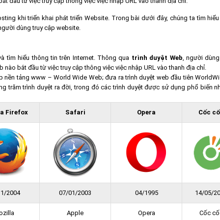
ắt đầu từ việc truy cập thông việc việc nhập URL vào thanh địa chỉ.
sting
khi triển khai phát triển Website. Trong bài dưới đây, chúng ta tìm hiể
người dùng truy cập website.
tìm hiểu thông tin trên Internet. Thông qua
trình duyệt Web
, người dùng
b nào bắt đầu từ việc truy cập thông việc việc nhập URL vào thanh địa chỉ.
ập nền tảng www – World Wide Web; đưa ra trình duyệt web đầu tiên World
 trăm trình duyệt ra đời, trong đó các trình duyệt được sử dụng phổ biến nh
a Firefox
Safari
Opera
Cốc c
11/2004
07/01/2003
04/1995
14/05/2
zilla
Apple
Opera
Cốc cố