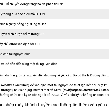
hủ. Chỉ chuyển dòng trạng thái và phần tiêu đề.
ử lý thông qua các biểu mẫu HTML.
đích hiện tại bằng nội dung tải lên.
guyên đích được chỉ ra trong URI.
máy chủ được xác định bởi URI.
ọn cho tài nguyên đích.
 tra để dẫn đến cùng một tài nguyên đích.
ịnh danh nguồn tài nguyên đến đáp ứng lại yêu cầu. Đó có thể là Đường dẫn tu
 Resource Identifier
) để xác định một tài nguyên để thiết lập kết nối. Một khi
tương tự như sử dụng Internet mail và MIME (
Multipurpose Internet Mail Exten
thường chứa các ký tự bên ngoài bộ ASCII. Vì vậy các ký tự không an toàn ph
cho phép máy khách truyền các thông tin thêm vào yêu c