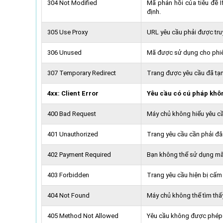
304 Not Modified
Mã phản hồi của tiêu đề 
định.
305 Use Proxy
URL yêu cầu phải được tru
306 Unused
Mã được sử dụng cho phiê
307 Temporary Redirect
Trang được yêu cầu đã tạ
4xx: Client Error
Yêu cầu có cú pháp khô
400 Bad Request
Máy chủ không hiểu yêu cầ
401 Unauthorized
Trang yêu cầu cần phải đă
402 Payment Required
Bạn không thể sử dụng mã
403 Forbidden
Trang yêu cầu hiện bị cấm 
404 Not Found
Máy chủ không thể tìm thấ
405 Method Not Allowed
Yêu cầu không được phép