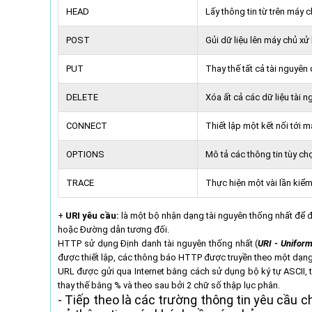
HEAD
Lấy thông tin từ trên máy c
POST
Gủi dữ liệu lên máy chủ x
PUT
Thay thế tất cả tài nguyên 
DELETE
Xóa ất cả các dữ liệu tài n
CONNECT
Thiết lập một kết nối tới 
OPTIONS
Mô tả các thông tin tùy ch
TRACE
Thực hiện một vài lần kiểm
+
URI yêu cầu:
là một bộ nhận dạng tài nguyên thống nhất để đ
hoặc Đường dẫn tương đối.
HTTP sử dụng Định danh tài nguyên thống nhất (
URI - Uniform
được thiết lập, các thông báo HTTP được truyền theo một dạng 
URL được gửi qua Internet bằng cách sử dụng bộ ký tự ASCII, 
thay thế bằng % và theo sau bởi 2 chữ số thập lục phân.
- Tiếp theo là các trường thông tin yêu cầu 