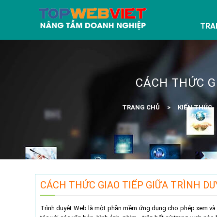
TRA
CÁCH THỨC GI
TRANG CHỦ
KIẾN THỨC
CÁCH THỨC GIAO TIẾP GIỮA TRÌNH D
Trình duyệt Web là một phần mềm ứng dụng cho phép xem và tìm