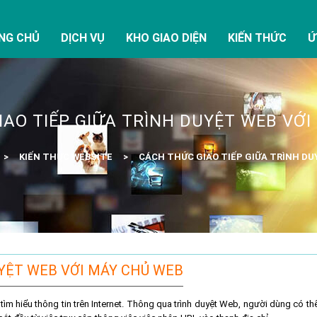
NG CHỦ
DỊCH VỤ
KHO GIAO DIỆN
KIẾN THỨC
Ứ
AO TIẾP GIỮA TRÌNH DUYỆT WEB VỚ
KIẾN THỨC WEBSITE
CÁCH THỨC GIAO TIẾP GIỮA TRÌNH DU
UYỆT WEB VỚI MÁY CHỦ WEB
 hiểu thông tin trên Internet. Thông qua trình duyệt Web, người dùng có th