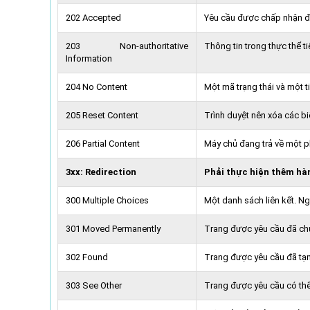
202 Accepted
Yêu cầu được chấp nhận để 
203 Non-authoritative
Thông tin trong thực thể t
Information
204 No Content
Một mã trạng thái và một t
205 Reset Content
Trình duyệt nên xóa các b
206 Partial Content
Máy chủ đang trả về một ph
3xx: Redirection
Phải thực hiện thêm hà
300 Multiple Choices
Một danh sách liên kết. Ngư
301 Moved Permanently
Trang được yêu cầu đã ch
302 Found
Trang được yêu cầu đã tạ
303 See Other
Trang được yêu cầu có th