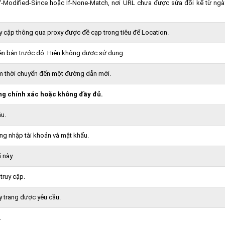
If-Modified-Since hoặc If-None-Match, nơi URL chưa được sửa đổi kể từ ngà
y cập thông qua proxy được đề cạp trong tiêu để Location.
n bản trước đó. Hiện không được sử dụng.
m thời chuyển đến một đường dẫn mới.
ng chính xác hoặc không đầy đủ.
u.
ng nhập tài khoản và mật khẩu.
 này.
truy cập.
y trang được yêu cầu.
.