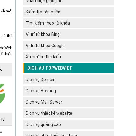
Nhận diện giọng nói
u về mối
Kiểm tra tên miền
Tìm kiếm theo từ khóa
Vị trí từ khóa Bing
 có thể
Vị trí từ khóa Google
WideWeb
ất hiện
Xu hướng tìm kiếm
DỊCH VỤ TOPWEBVIET
ốc
Dịch vụ Domain
Dịch vụ Hosting
Dịch vụ Mail Server
Dịch vụ thiết kế website
013
Dịch vụ quảng cáo
c
Dịch vụ phát triển nội dung