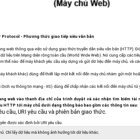
Protocol - Phương thức giao tiếp siêu văn bản
trang web thông qua việc sử dụng giao thức truyền dẫn siêu văn bản (HTTP). Đó
 dữ liệu trên Mạng diện rộng toàn cầu (World Wide Web). Nó cung cấp các tiê
làm thế nào để máy khách yêu cầu xây dựng và gửi dữ liệu đến máy chủ; và cá
áy khách khác) dùng để thiết lập một kết nối đến máy chủ nhằm gửi một hoặ
ịch vụ thông tin mạng - IIS) dùng để chấp nhận các kết nối đến máy chủ từ 
ng web vào thanh địa chỉ của trình duyệt và xác nhận tìm kiếm tài
ầu HTTP tới máy chủ dưới dạng thông báo bao gồm các thông tin sau:
 cầu, URI yêu cầu và phiên bản giao thức.
guyên được xác định bởi URI yêu cầu.
hủ. Chỉ lấy dữ liệu mà không ảnh hưởng tới dữ liệu khác.