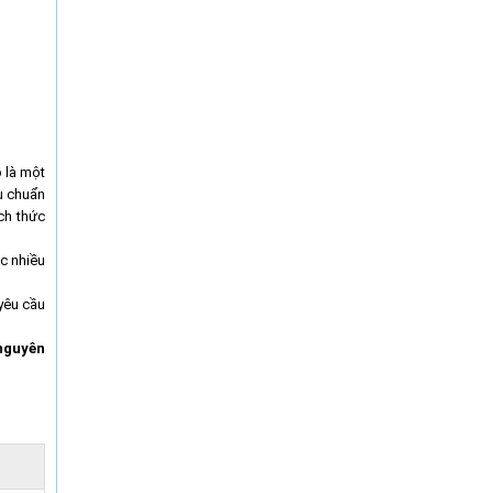
 là một
u chuẩn
ch thức
c nhiều
yêu cầu
 nguyên