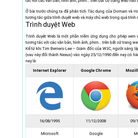
tác với các văn bản, hình ảnh, phim… trên bất cứ trang web nào b
Ở bài trước chúng ta đã phân tích
Tác dụng của Domain và Ho
tương tác giữa trình duyệt web và máy chủ web trong quá trình 
Trình duyệt Web
Trình duyệt Web là một phần mềm ứng dụng cho phép xem và 
tương tác với các văn bản, hình ảnh, phim… trên bất cứ trang we
Kể từ khi Tim Berners-Lee – Giám đốc của W3C, người sáng l
(sau này đổi thành Nexus) vào ngày 25/12/1990 đến nay có hàng
nay là:
Internet Explorer
Google Chrome
Mozill
16/08/1995
11/12/2008
09/
Microsoft
Google
Mo