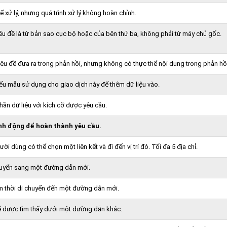
xử lý, nhưng quá trình xử lý không hoàn chỉnh.
iêu đề là từ bản sao cục bộ hoặc của bên thứ ba, không phải từ máy chủ gốc.
iêu đề đưa ra trong phản hồi, nhưng không có thực thể nội dung trong phản hồ
iểu mẫu sử dụng cho giao dịch này để thêm dữ liệu vào.
ần dữ liệu với kích cỡ được yêu cầu.
nh động để hoàn thành yêu cầu.
ời dùng có thể chọn một liên kết và đi đến vị trí đó. Tối đa 5 địa chỉ.
uyển sang một đường dẫn mới.
m thời di chuyển đến một đường dẫn mới.
ể được tìm thấy dưới một đường dẫn khác.