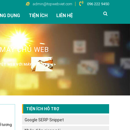
admin@topwebviet.com
096 222 9450
NG DỤNG
TIỆN ÍCH
LIÊN HỆ
I MÁY CHỦ WEB
YỆT WEB VỚI MÁY CHỦ WEB
TIỆN ÍCH HỖ TRỢ
Google SERP Snippet
ể tương