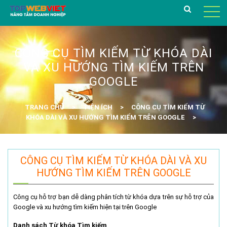
CÔNG CỤ TÌM KIẾM TỪ KHÓA DÀI
VÀ XU HƯỚNG TÌM KIẾM TRÊN
GOOGLE
TRANG CHỦ
TIỆN ÍCH
CÔNG CỤ TÌM KIẾM TỪ
KHÓA DÀI VÀ XU HƯỚNG TÌM KIẾM TRÊN GOOGLE
CÔNG CỤ TÌM KIẾM TỪ KHÓA DÀI VÀ XU
HƯỚNG TÌM KIẾM TRÊN GOOGLE
Công cụ hỗ trợ bạn dễ dàng phân tích từ khóa dựa trên sự hỗ trợ của
Google và xu hướng tìm kiếm hiện tại trên Google
Danh sách Từ khóa Tìm kiếm