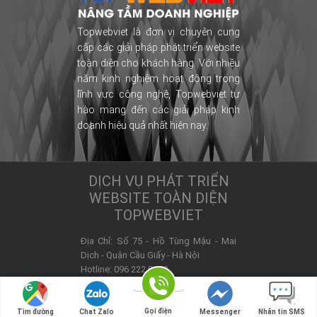
Topwebviet là đơn vị chuyên cung
cấp các giải pháp phát triển website
toàn diện cho khách hàng. Với nhiều
năm kinh nghiệm hoạt động trong
lĩnh vực công nghệ, Topwebviet tự
hào mang đến các giải pháp kinh
doanh hiệu quả nhất hiện nay.
DỊCH VỤ PHÁT TRIỂN
WEBSITE TOÀN DIỆN
TOPWEBVIET
Địa Chỉ:
Số 75 - Hồ Tùng Mậu - Mai
Dịch -
Quận Cầu Giấy
-
Hà Nội
Hotline:
096 222 9450
Website:
https://topwebviet.com
Email hỗ trợ:
admin@topwebviet.com
Gọi điện
Tìm đường
Chat Zalo
Messenger
Nhắn tin SMS