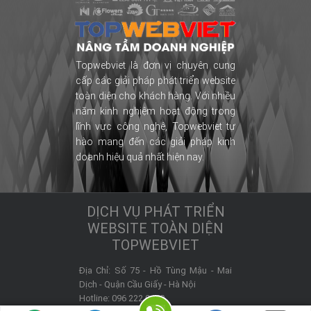
Topwebviet là đơn vị chuyên cung
cấp các giải pháp phát triển website
toàn diện cho khách hàng. Với nhiều
năm kinh nghiệm hoạt động trong
lĩnh vực công nghệ, Topwebviet tự
hào mang đến các giải pháp kinh
doanh hiệu quả nhất hiện nay.
DỊCH VỤ PHÁT TRIỂN
WEBSITE TOÀN DIỆN
TOPWEBVIET
Địa Chỉ:
Số 75 - Hồ Tùng Mậu - Mai
Dịch -
Quận Cầu Giấy
-
Hà Nội
Hotline:
096 222 9450