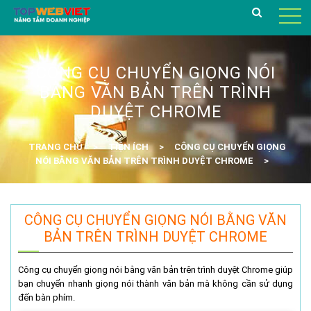
CÔNG CỤ CHUYỂN GIỌNG NÓI
BẰNG VĂN BẢN TRÊN TRÌNH
DUYỆT CHROME
TRANG CHỦ
TIỆN ÍCH
CÔNG CỤ CHUYỂN GIỌNG
NÓI BẰNG VĂN BẢN TRÊN TRÌNH DUYỆT CHROME
CÔNG CỤ CHUYỂN GIỌNG NÓI BẰNG VĂN
BẢN TRÊN TRÌNH DUYỆT CHROME
Công cụ chuyển giọng nói bằng văn bản trên trình duyệt Chrome giúp
bạn chuyển nhanh giọng nói thành văn bản mà không cần sử dụng
đến bàn phím.