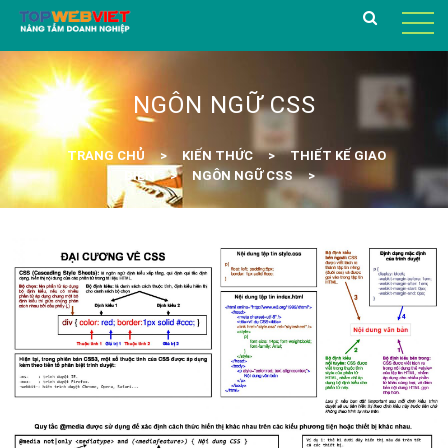
NGÔN NGỮ CSS
TRANG CHỦ
KIẾN THỨC
THIẾT KẾ GIAO
DIỆN
NGÔN NGỮ CSS