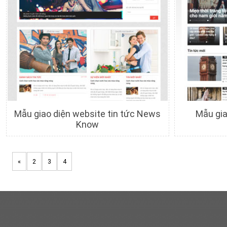
Mẫu giao diện website tin tức News
Mẫu gia
Know
Chi tiết
Xem trước
C
«
2
3
4