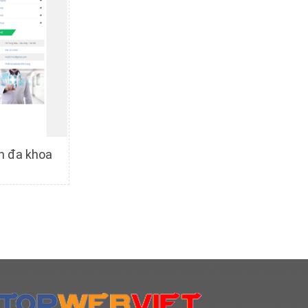
h đa khoa
c