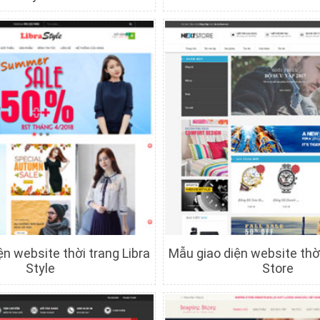
hi tiết
Xem trước
Chi tiết
Xem trướ
ện website thời trang Libra
Mẫu giao diện website thờ
Style
Store
hi tiết
Xem trước
Chi tiết
Xem trướ