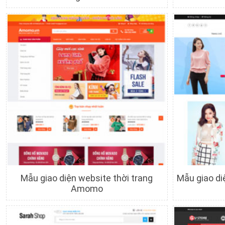
Chi tiết
Xem trước
C
Mẫu giao diện website thời trang
Mẫu giao di
Amomo
Chi tiết
Xem trước
C