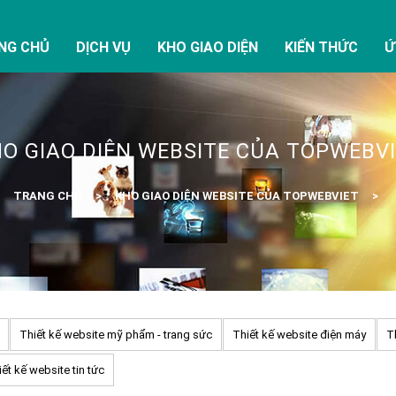
NG CHỦ
DỊCH VỤ
KHO GIAO DIỆN
KIẾN THỨC
Ứ
O GIAO DIỆN WEBSITE CỦA TOPWEBV
TRANG CHỦ
KHO GIAO DIỆN WEBSITE CỦA TOPWEBVIET
Thiết kế website mỹ phẩm - trang sức
Thiết kế website điện máy
T
ết kế website tin tức