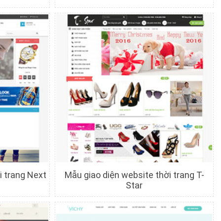
c
Chi tiết
Xem trước
i trang Next
Mẫu giao diện website thời trang T-
Star
c
Chi tiết
Xem trước