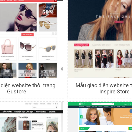
diện website thời trang
Mẫu giao diện website t
Gustore
Inspire Store
hi tiết
Xem trước
Chi tiết
Xem trướ