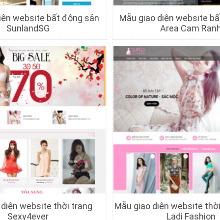
iện website bất động sản
Mẫu giao diện website b
SunlandSG
Area Cam Ran
hi tiết
Xem trước
Chi tiết
Xem trướ
diện website thời trang
Mẫu giao diện website thời
Sexy4ever
Ladi Fashion