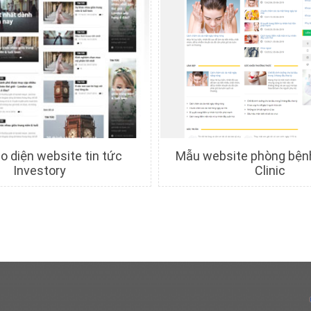
o diện website tin tức
Mẫu website phòng bện
Investory
Clinic
hi tiết
Xem trước
Chi tiết
Xem trướ