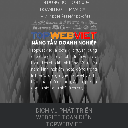
TIN DÙNG BỞI HƠN 800+
DOANH NGHIỆP
VÀ CÁC
THƯƠNG HIỆU HÀNG ĐẦU
Topwebviet là đơn vị chuyên cung
cấp các giải pháp phát triển website
toàn diện cho khách hàng. Với nhiều
năm kinh nghiệm hoạt động trong
lĩnh vực công nghệ, Topwebviet tự
hào mang đến các giải pháp kinh
doanh hiệu quả nhất hiện nay.
DỊCH VỤ PHÁT TRIỂN
WEBSITE TOÀN DIỆN
TOPWEBVIET