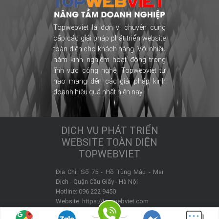
Topwebviet là đơn vị chuyên cung
cấp các giải pháp phát triển website
toàn diện cho khách hàng. Với nhiều
năm kinh nghiệm hoạt động trong
lĩnh vực công nghệ, Topwebviet tự
hào mang đến các giải pháp kinh
doanh hiệu quả nhất hiện nay.
DỊCH VỤ PHÁT TRIỂN
WEBSITE TOÀN DIỆN
TOPWEBVIET
Địa Chỉ:
Số 75 - Hồ Tùng Mậu - Mai
Dịch -
Quận Cầu Giấy
-
Hà Nội
Hotline:
096 222 9450
Website:
https://topwebviet.com
Email hỗ trợ:
admin@topwebviet.com