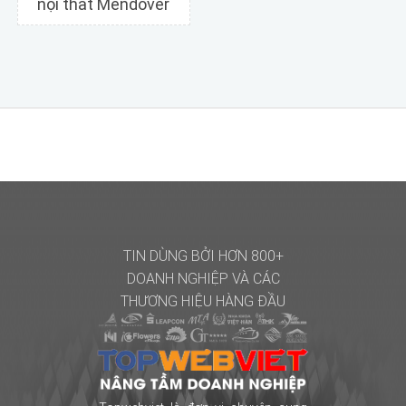
nội thất Mendover
Chi tiết
Xem trước
TIN DÙNG BỞI HƠN 800+
DOANH NGHIỆP
VÀ CÁC
THƯƠNG HIỆU HÀNG ĐẦU