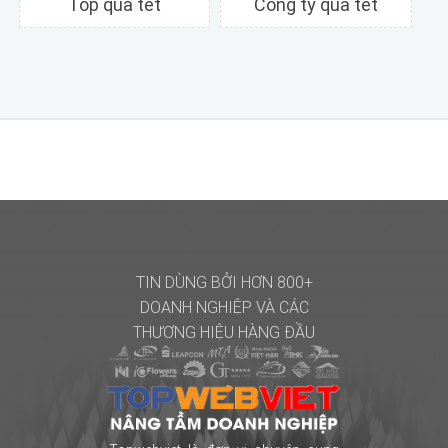
Top quà tết
Công ty quà tết
Chi tiết
Xem trước
Chi tiết
Xem trước
TIN DÙNG BỞI HƠN 800+
DOANH NGHIỆP
VÀ CÁC
THƯƠNG HIỆU HÀNG ĐẦU