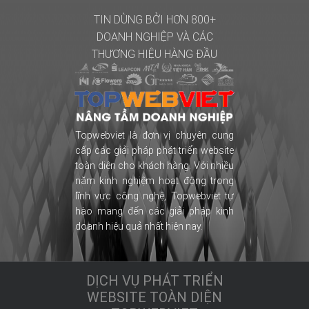
TIN DÙNG BỞI HƠN 800+
DOANH NGHIỆP
VÀ CÁC
THƯƠNG HIỆU HÀNG ĐẦU
Topwebviet là đơn vị chuyên cung
cấp các giải pháp phát triển website
toàn diện cho khách hàng. Với nhiều
năm kinh nghiệm hoạt động trong
lĩnh vực công nghệ, Topwebviet tự
hào mang đến các giải pháp kinh
doanh hiệu quả nhất hiện nay.
DỊCH VỤ PHÁT TRIỂN
WEBSITE TOÀN DIỆN