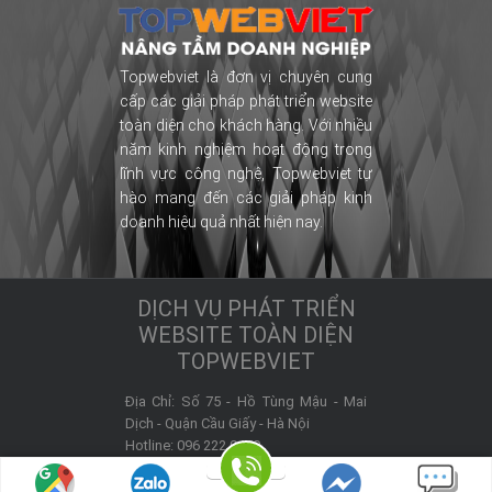
Topwebviet là đơn vị chuyên cung
cấp các giải pháp phát triển website
toàn diện cho khách hàng. Với nhiều
năm kinh nghiệm hoạt động trong
lĩnh vực công nghệ, Topwebviet tự
hào mang đến các giải pháp kinh
doanh hiệu quả nhất hiện nay.
DỊCH VỤ PHÁT TRIỂN
WEBSITE TOÀN DIỆN
TOPWEBVIET
Địa Chỉ:
Số 75 - Hồ Tùng Mậu - Mai
Dịch -
Quận Cầu Giấy
-
Hà Nội
Hotline:
096 222 9450
Website:
https://topwebviet.com
Email hỗ trợ:
admin@topwebviet.com