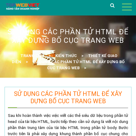
SỬ DỤNG CÁC PHẦN TỬ HTML ĐỂ
XÂY DỰNG BỐ CỤC TRANG WEB
TRANG CHỦ
KIẾN THỨC
THIẾT KẾ GIAO
DIỆN
SỬ DỤNG CÁC PHẦN TỬ HTML ĐỂ XÂY DỰNG BỐ
CỤC TRANG WEB
SỬ DỤNG CÁC PHẦN TỬ HTML ĐỂ XÂY
DỰNG BỐ CỤC TRANG WEB
Sau khi hoàn thành việc việc viết các thẻ siêu dữ liệu trong phần tử
head của tài liệu HTML, bước tiếp theo cần sử dụng là viết nội dung
phần thân trung tâm của tài liệu HTML trong phần tử body. Bước
trước tiên là phải xây dựng khung thành phần bố cục chung cho