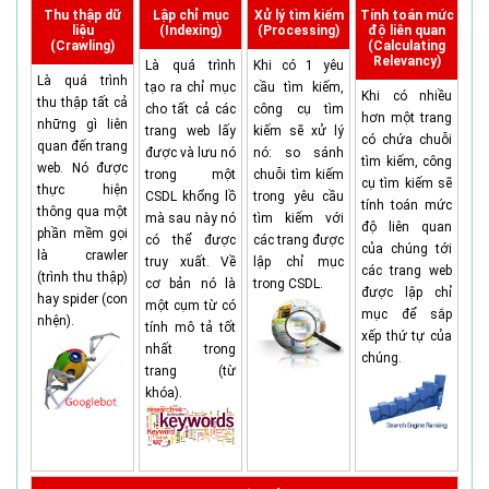
Thu thập dữ
Lập chỉ mục
Xử lý tìm kiếm
Tính toán mức
liệu
(Indexing)
(Processing)
độ liên quan
(Crawling)
(Calculating
Relevancy)
Là quá trình
Khi có 1 yêu
Là quá trình
tạo ra chỉ mục
cầu tìm kiếm,
Khi có nhiều
thu thập tất cả
cho tất cả các
công cụ tìm
hơn một trang
những gì liên
trang web lấy
kiếm sẽ xử lý
có chứa chuỗi
quan đến trang
được và lưu nó
nó: so sánh
tìm kiếm, công
web. Nó được
trong một
chuỗi tìm kiếm
cụ tìm kiếm sẽ
thực hiện
CSDL khổng lồ
trong yêu cầu
tính toán mức
thông qua một
mà sau này nó
tìm kiếm với
độ liên quan
phần mềm gọi
có thể được
các trang được
của chúng tới
là crawler
truy xuất. Về
lập chỉ mục
các trang web
(trình thu thập)
cơ bản nó là
trong CSDL.
được lập chỉ
hay spider (con
một cụm từ có
mục để sắp
nhện).
tính mô tả tốt
xếp thứ tự của
nhất trong
chúng.
trang (từ
khóa).