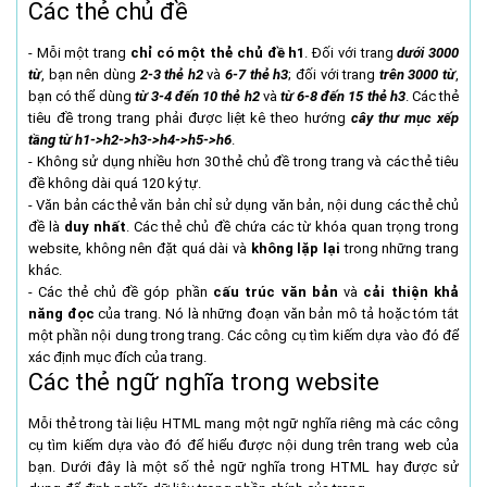
Các thẻ chủ đề
- Mỗi một trang
chỉ có một thẻ chủ đề h1
. Đối với trang
dưới 3000
từ
, bạn nên dùng
2-3 thẻ h2
và
6-7 thẻ h3
; đối với trang
trên 3000 từ
,
bạn có thể dùng
từ 3-4 đến 10 thẻ h2
và
từ 6-8 đến 15 thẻ h3
. Các thẻ
tiêu đề trong trang phải được liệt kê theo hướng
cây thư mục xếp
tầng từ h1->h2->h3->h4->h5->h6
.
- Không sử dụng nhiều hơn 30 thẻ chủ đề trong trang và các thẻ tiêu
đề không dài quá 120 ký tự.
- Văn bản các thẻ văn bản chỉ sử dụng văn bản, nội dung các thẻ chủ
đề là
duy nhất
. Các thẻ chủ đề chứa các từ khóa quan trọng trong
website, không nên đặt quá dài và
không lặp lại
trong những trang
khác.
- Các thẻ chủ đề góp phần
cấu trúc văn bản
và
cải thiện khả
năng đọc
của trang. Nó là những đoạn văn bản mô tả hoặc tóm tắt
một phần nội dung trong trang. Các công cụ tìm kiếm dựa vào đó để
xác định mục đích của trang.
Các thẻ ngữ nghĩa trong website
Mỗi thẻ trong tài liệu HTML mang một ngữ nghĩa riêng mà các công
cụ tìm kiếm dựa vào đó để hiểu được nội dung trên trang web của
bạn. Dưới đây là một số thẻ ngữ nghĩa trong HTML hay được sử