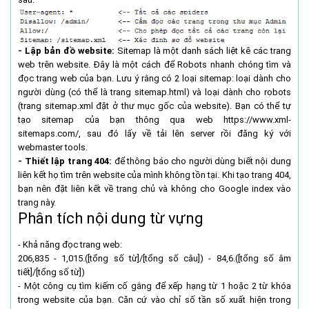
- Lập bản đồ website:
Sitemap là một danh sách liệt kê các trang
web trên website. Đây là một cách để Robots nhanh chóng tìm và
đọc trang web của bạn. Lưu ý rằng có 2 loại sitemap: loại dành cho
người dùng (có thể là trang sitemap.html) và loại dành cho robots
(trang sitemap.xml đặt ở thư mục gốc của website). Bạn có thể tự
tạo sitemap của bạn thông qua web https://www.xml-
sitemaps.com/, sau đó lấy về tải lên server rồi đăng ký với
webmaster tools.
- Thiết lập trang 404:
để thông báo cho người dùng biết nội dung
liên kết họ tìm trên website của mình không tồn tại. Khi tạo trang 404,
bạn nên đặt liên kết về trang chủ và không cho Google index vào
trang này.
Phân tích nội dung từ vựng
- Khả năng đọc trang web:
206,835 - 1,015.([tổng số từ]/[tổng số câu]) - 84,6.([tổng số âm
tiết]/[tổng số từ])
- Một công cụ tìm kiếm cố gắng để xếp hạng từ 1 hoặc 2 từ khóa
trong website của bạn. Căn cứ vào chỉ số tần số xuất hiện trong