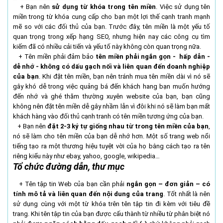
+ Bạn nên
sử dụng từ khóa trong tên miền
. Việc sử dụng tên
miền trong từ khóa cung cấp cho bạn một lợi thế cạnh tranh mạnh
mẽ so với các đối thủ của bạn. Trước đây, tên miền là một yếu tố
quan trọng trong xếp hạng SEO, nhưng hiện nay các công cụ tìm
kiếm đã có nhiều cải tiến và yếu tố này không còn quan trọng nữa.
+ Tên miền phải đảm bảo
tên miền phải ngắn gọn - hấp dẫn -
dễ nhớ - không có dấu gạch nối và liên quan đến doanh nghiệp
của bạn
. Khi đặt tên miền, bạn nên tránh mua tên miền dài vì nó sẽ
gây khó dễ trong việc quảng bá đến khách hang bạn muốn hướng
đến nhớ và ghé thăm thường xuyên website của bạn, bạn cũng
không nên đặt tên miền dễ gây nhầm lẫn vì đôi khi nó sẽ làm bạn mất
khách hàng vào đối thủ cạnh tranh có tên miền tương ứng của bạn.
+ Bạn nên
đặt 2-3 ký tự giống nhau từ trong tên miền của bạn
,
nó sẽ làm cho tên miền của bạn dễ nhớ hơn. Một số trang web nổi
tiếng tạo ra một thương hiệu tuyệt vời của họ bằng cách tạo ra tên
riêng kiểu này như ebay, yahoo, google, wikipedia…
Tổ chức đường dẫn, thư mục
+ Tên tập tin Web của bạn cần phải
ngắn gọn – đơn giản – có
tính mô tả và liên quan đến nội dung của trang
. Tốt nhất là nên
sử dụng cùng với một từ khóa trên tên tập tin đi kèm với tiêu đề
trang. Khi tên tập tin của bạn được cấu thành từ nhiều từ phân biệt nó