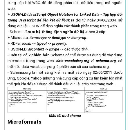
cung cấp bởi W3C để dễ dàng phân tích dữ liệu trong mã nguồn
web.
+
JSON-LD (JavaScript Object Notation for Linked Data - Tập hợp đối
tượng Javascript để liên kết dữ liệu)
: ra đời từ ngày 04/06/2004, sử
dụng dữ liệu JSON để định nghĩa các thành phần trong trang web.
- Schema đưa ra
hệ thống định nghĩa dữ liệu
theo 3 cấp:
+ Microdata:
itemscope -> itemtype -> itemprop
.
+ RDFa:
vocab -> typeof -> property
.
+ JSON-LD:
@context -> @type -> các thuộc tính
.
- Hiện tại có
2 phiên bản
Schema có thể được sử dụng để xây dựng
microdata trong trang web:
data-vocabulary.org
và
schema.org
, có
thể hiểu data-vocabulary.org là phiên bản cũ của schema.org.
- Schema.org là một sáng kiến ra mắt vào ngày 02/06/2011 được
Bing, Google, Yahoo (những nhà cung cấp công cụ tìm kiếm lớn nhất
thế giới khi đó) sử dụng để đánh dấu dữ liệu trên các trang web.
Mẫu tối ưu Schema
Microformats