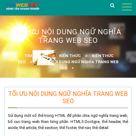
TỐI ƯU NỘI DUNG NGỮ NGHĨA
TRANG WEB SEO
TRANG CHỦ
KIẾN THỨC
KIẾN THỨC
SEO
TỐI ƯU NỘI DUNG NGỮ NGHĨA TRANG WEB
SEO
TỐI ƯU NỘI DUNG NGỮ NGHĨA TRANG WEB
SEO
Sử dụng một số thẻ trong HTML để phân chia ngữ nghĩa trang web,
bố cục trang web theo từng phần. HTML5 Doctype, thẻ header, thẻ
aside, thẻ article, thẻ section, thẻ footer, thẻ nav, thẻ detail