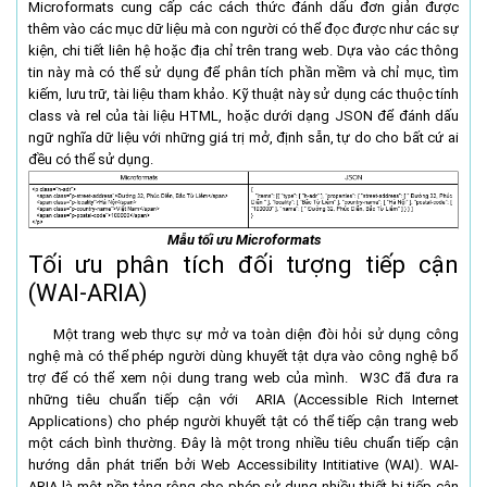
Microformats cung cấp các cách thức đánh dấu đơn giản được
thêm vào các mục dữ liệu mà con người có thể đọc được như các sự
kiện, chi tiết liên hệ hoặc địa chỉ trên trang web. Dựa vào các thông
tin này mà có thể sử dụng để phân tích phần mềm và chỉ mục, tìm
kiếm, lưu trữ, tài liệu tham khảo. Kỹ thuật này sử dụng các thuộc tính
class và rel của tài liệu HTML, hoặc dưới dạng JSON để đánh dấu
ngữ nghĩa dữ liệu với những giá trị mở, định sẵn, tự do cho bất cứ ai
đều có thể sử dụng.
Mẫu tối ưu Microformats
Tối ưu phân tích đối tượng tiếp cận
(WAI-ARIA)
Một trang web thực sự mở va toàn diện đòi hỏi sử dụng công
nghệ mà có thể phép người dùng khuyết tật dựa vào công nghệ bổ
trợ để có thể xem nội dung trang web của mình. W3C đã đưa ra
những tiêu chuẩn tiếp cận với ARIA (Accessible Rich Internet
Applications) cho phép người khuyết tật có thể tiếp cận trang web
một cách bình thường. Đây là một trong nhiều tiêu chuẩn tiếp cận
hướng dẫn phát triển bởi Web Accessibility Intitiative (WAI). WAI-
ARIA là một nền tảng rộng cho phép sử dụng nhiều thiết bị tiếp cận