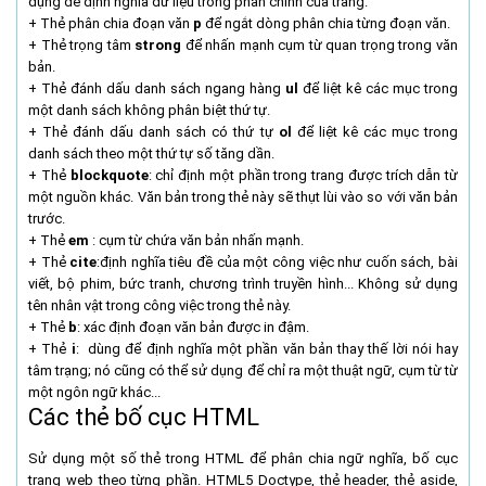
dụng để định nghĩa dữ liệu trong phần chính của trang.
+ Thẻ phân chia đoạn văn
p
để ngắt dòng phân chia từng đoạn văn.
+ Thẻ trọng tâm
strong
để nhấn mạnh cụm từ quan trọng trong văn
bản.
+ Thẻ đánh dấu danh sách ngang hàng
ul
để liệt kê các mục trong
một danh sách không phân biệt thứ tự.
+ Thẻ đánh dấu danh sách có thứ tự
ol
để liệt kê các mục trong
danh sách theo một thứ tự số tăng dần.
+ Thẻ
blockquote
: chỉ định một phần trong trang được trích dẫn từ
một nguồn khác. Văn bản trong thẻ này sẽ thụt lùi vào so với văn bản
trước.
+ Thẻ
em
: cụm từ chứa văn bản nhấn mạnh.
+ Thẻ
cite
:định nghĩa tiêu đề của một công việc như cuốn sách, bài
viết, bộ phim, bức tranh, chương trình truyền hình... Không sử dụng
tên nhân vật trong công việc trong thẻ này.
+ Thẻ
b
: xác định đoạn văn bản được in đậm.
+ Thẻ
i
: dùng để định nghĩa một phần văn bản thay thế lời nói hay
tâm trạng; nó cũng có thể sử dụng để chỉ ra một thuật ngữ, cụm từ từ
một ngôn ngữ khác...
Các thẻ bố cục HTML
Sử dụng một số thẻ trong HTML để phân chia ngữ nghĩa, bố cục
trang web theo từng phần. HTML5 Doctype, thẻ header, thẻ aside,