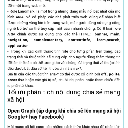
đến một trang web mở.
- Role Landmark là một trong những dạng mẫu nổi bật nhất của mô
hình ARIA. Nó có phép các nhà phát triển web dùng để nhận biết
được những vùng lớn trên trang web, mà người dùng sử dụng công
nghệ bổ trợ có thể truy cập một cách nhanh chóng. Có 8 loại
role
ARIA chính được sử dụng cho các thẻ HTML:
banner, main,
navigation, complementary, contentinfo, form,search,
application
.
- Trong khi xác định thuộc tính role cho từng phần trên trang, các
trạng thái và thuộc tính sẽ cung cấp cho người dùng thêm thông tin
để làm thế nào có thể tương tác với chúng. Cả trạng thái và thuộc tính
đều được bắt đầu với tên thuộc tính là
aria-*
.
Giá trị của các thuộc tính aria-* có thể được cố định bởi
off, polite,
assertive
hoặc các giá trị số, chuỗi, nhị phân, hoặc tham chiếu đến
id phần tử khác.
Tối ưu phân tích nội dung chia sẻ mạng
xã hội
Open Graph (áp dụng khi chia sẻ lên mạng xã hội
Google+ hay Facebook)
Mỗi mạng xã hội cung cấp những cách thức khác nhau để phân tích