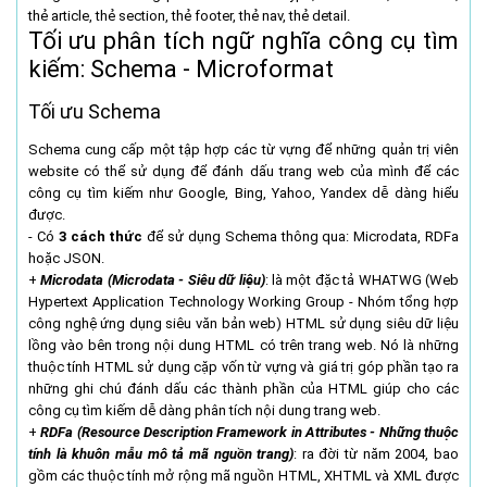
thẻ article, thẻ section, thẻ footer, thẻ nav, thẻ detail.
Tối ưu phân tích ngữ nghĩa công cụ tìm
kiếm: Schema - Microformat
Tối ưu Schema
Schema cung cấp một tập hợp các từ vựng để những quản trị viên
website có thể sử dụng để đánh dấu trang web của mình để các
công cụ tìm kiếm như Google, Bing, Yahoo, Yandex dễ dàng hiểu
được.
- Có
3 cách thức
để sử dụng Schema thông qua: Microdata, RDFa
hoặc JSON.
+
Microdata (Microdata - Siêu dữ liệu)
: là một đặc tả WHATWG (Web
Hypertext Application Technology Working Group - Nhóm tổng hợp
công nghệ ứng dụng siêu văn bản web) HTML sử dụng siêu dữ liệu
lồng vào bên trong nội dung HTML có trên trang web. Nó là những
thuộc tính HTML sử dụng cặp vốn từ vựng và giá trị góp phần tạo ra
những ghi chú đánh dấu các thành phần của HTML giúp cho các
công cụ tìm kiếm dễ dàng phân tích nội dung trang web.
+
RDFa (Resource Description Framework in Attributes - Những thuộc
tính là khuôn mẫu mô tả mã nguồn trang)
: ra đời từ năm 2004, bao
gồm các thuộc tính mở rộng mã nguồn HTML, XHTML và XML được