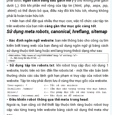
phải được
ngăn cách bằng dấu gạch nối (-)
chứ không phải gạch
dưới (_). Đôi khi phần mở rộng của tập tin (.html, .php, .aspx, .jsp,
.xhtml) có thể được bỏ qua, điều này đôi khi hữu ích, nhưng không
phải là hoàn toàn hữu ích.
+ Nên hạn chế đặt quá nhiều thư mục con, việc tổ chức các tập tin
trên website của bạn nên
càng gần thư mục gốc càng tốt
.
Sử dụng meta robots, canonical, hreflang, sitemap
- Xác định ngôn ngữ website:
bạn nên thông báo cho công cụ tìm
kiếm biết trang web của bạn đang sử dụng ngôn ngữ gì bằng cách
sử dụng thuộc tính lang hoặc xml:lang trong thẻcó dạng như sau:
- Sử dụng tập tin robots.txt:
khi robot truy cập đọc nội dung 1
website, trước tiên nó tìm đến file robots.txt - một file văn bản bình
thường chứa các câu lệnh giới hạn phạm vi truy cập của robot trên
website. Tập tin này phải được lưu ở cùng thư mục gốc của website.
- Điều khiển robot thông qua thẻ meta trong head:
Ngoài ra, bạn cũng có thể thiết lập thuộc tính ràng buộc robot truy
cập vào từng trang trên website bằng cách sử dụng thẻ meta như
sau: