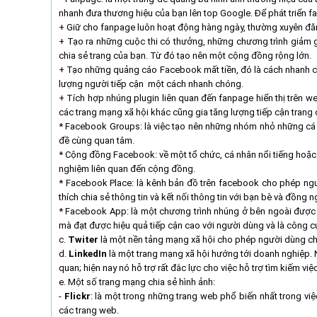
nhanh đưa thương hiệu của bạn lên top Google. Để phát triển fa
+ Giữ cho fanpage luôn hoạt động hàng ngày, thường xuyên đăng
+ Tạo ra những cuộc thi có thưởng, những chương trình giảm gi
chia sẻ trang của bạn. Từ đó tạo nên một cộng đồng rộng lớn.
+ Tạo những quảng cáo Facebook mất tiền, đó là cách nhanh ch
lượng người tiếp cận một cách nhanh chóng.
+ Tích hợp nhúng plugin liên quan đến fanpage hiển thị trên we
các trang mạng xã hội khác cũng gia tăng lượng tiếp cận trang 
* Facebook Groups: là việc tạo nên những nhóm nhỏ những cá n
đề cùng quan tâm.
* Cộng đồng Facebook: về một tổ chức, cá nhân nổi tiếng hoặc m
nghiệm liên quan đến cộng đồng.
* Facebook Place: là kênh bản đồ trên facebook cho phép ng
thích chia sẻ thông tin và kết nối thông tin với bạn bè và đồng
* Facebook App: là một chương trình nhúng ở bên ngoài được n
mà đạt được hiệu quả tiếp cận cao với người dùng và là công c
c.
Twiter
là một nền tảng mạng xã hội cho phép người dùng chia 
d.
LinkedIn
là một trang mạng xã hội hướng tới doanh nghiệp. 
quan; hiện nay nó hỗ trợ rất đắc lực cho việc hỗ trợ tìm kiếm việ
e. Một số trang mạng chia sẻ hình ảnh:
-
Flickr
: là một trong những trang web phổ biến nhất trong vi
các trang web.