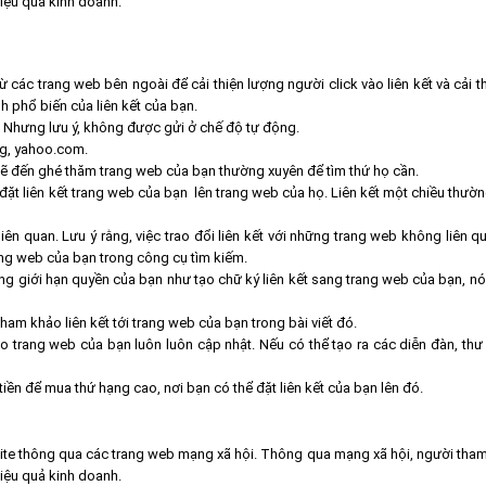
hiệu quả kinh doanh.
 các trang web bên ngoài để cải thiện lượng người click vào liên kết và cải t
h phổ biến của liên kết của bạn.
 Nhưng lưu ý, không được gửi ở chế độ tự động.
g, yahoo.com.
sẽ đến ghé thăm trang web của bạn thường xuyên để tìm thứ họ cần.
ặt liên kết trang web của bạn lên trang web của họ. Liên kết một chiều thườ
liên quan. Lưu ý rằng, việc trao đổi liên kết với những trang web không liên 
ng web của bạn trong công cụ tìm kiếm.
ng giới hạn quyền của bạn như tạo chữ ký liên kết sang trang web của bạn, nó
 tham khảo liên kết tới trang web của bạn trong bài viết đó.
 trang web của bạn luôn luôn cập nhật. Nếu có thể tạo ra các diễn đàn, thư l
ền để mua thứ hạng cao, nơi bạn có thể đặt liên kết của bạn lên đó.
site thông qua các trang web mạng xã hội. Thông qua mạng xã hội, người tham
hiệu quả kinh doanh.