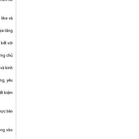
like và
ia tăng
 kết với
ững chủ
 và kinh
ng, yêu
ết kiệm
ực liên
úng vào