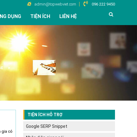
admin@topwebviet.com
096 222 9450
NG DỤNG
TIỆN ÍCH
LIÊN HỆ
GE
TIỆN ÍCH HỖ TRỢ
Google SERP Snippet
 gia có