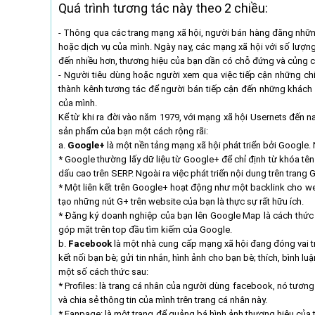
Quá trình tương tác này theo 2 chiều:
- Thông qua các trang mạng xã hội, người bán hàng đăng nhữn
hoặc dịch vụ của mình. Ngày nay, các mạng xã hội với số lượ
đến nhiều hơn, thương hiệu của bạn dần có chỗ đứng và củng cố
- Người tiêu dùng hoặc người xem qua việc tiếp cận những ch
thành kênh tương tác để người bán tiếp cận đến những khách 
của mình.
Kể từ khi ra đời vào năm 1979, với mạng xã hội Usernets đến 
sản phẩm của bạn một cách rộng rãi:
a.
Google+
là một nền tảng mạng xã hội phát triển bởi Google. N
* Google thường lấy dữ liệu từ Google+ để chỉ định từ khóa t
dấu cao trên SERP. Ngoài ra việc phát triển nội dung trên trang
* Một liên kết trên Google+ hoạt động như một backlink cho we
tạo những nút G+ trên website của bạn là thực sự rất hữu ích.
* Đăng ký doanh nghiệp của bạn lên Google Map là cách thức
góp mặt trên top đầu tìm kiếm của Google.
b.
Facebook
là một nhà cung cấp mạng xã hội đang đóng vai trò
kết nối bạn bè; gửi tin nhắn, hình ảnh cho bạn bè; thích, bình 
một số cách thức sau:
* Profiles: là trang cá nhân của người dùng facebook, nó tươn
và chia sẻ thông tin của mình trên trang cá nhân này.
* Fanpage: là một trang để quảng bá hình ảnh thương hiệu của t