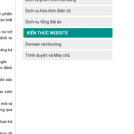
Dịch vụ hóa đơn điện tử
ản phẩm
ợc biết
Dịch vụ tổng đài ảo
 nó trở
KIẾN THỨC WEBSITE
dịch vụ
Domain và Hosting
uảng bá
Trình duyệt và Máy chủ
ogle.
ợc đánh
đó việc
bạn sớm
 mời và
hông qua
 bạn bè
thức rất