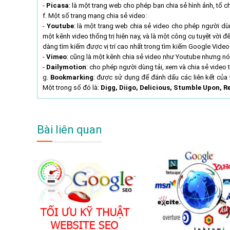
-
Picasa
: là một trang web cho phép bạn chia sẻ hình ảnh, tổ ch
f. Một số trang mạng chia sẻ video:
-
Youtube
: là một trang web chia sẻ video cho phép người dùn
một kênh video thống trị hiện nay, và là một công cụ tuyệt vờ
dàng tìm kiếm được vị trí cao nhất trong tìm kiếm Google Video
-
Vimeo
: cũng là một kênh chia sẻ video như Youtube nhưng 
-
Dailymotion
: cho phép người dùng tải, xem và chia sẻ video
g.
Bookmarking
: được sử dụng để đánh dấu các liên kết của 
Một trong số đó là:
Digg, Diigo, Delicious, Stumble Upon, R
Bài liên quan