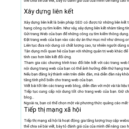
thể chia sẻ bài viết, bày tỏ đánh giá của của mình để nâng cao 
Xây dựng liên kết
Xây dựng liên kết là biện pháp SEO có được từ những liên kết từ
hạng công cụ tìm kiếm. Như vậy, xây dựng liên kết nhằm tăng tín
Gửi trang Web của bạn để những công cụ tìm kiếm thông dụng.
Đặt trang web của bạn vào các dự án thư mục mở như dmog.or
Liên tục đưa nội dung có chất lượng cao, tự nhiên người dùng 
Tận dụng mối quan hệ của bạn với những quản trị web khác để đ
tính cao hơn liên kết đối ứng.
Tham gia các chương trình trao đổi liên kết với các trang web 
nội dung trang web của bạn có thể ảnh hưởng đến thứ hạng tra
Nếu bạn đăng ký thành viên trên diễn đàn, mà diễn đàn này khô
tăng tính phổ biến cho trang web của bạn.
Viết bài tốt lên các trang web blog, diễn đàn với một vài tài liệu
Tiếp tục cung cấp nội dung tốt cho trang web của bạn. Giữ cho
blog…
Ngoài ra, bạn có thể chọn một vài phương thức quảng cáo mất ti
Tiếp thị mạng xã hội
Tiếp thị mạng xã hội là hoạt động gia tăng lượng truy cập web
thể chia sẻ bài viết, bày tỏ đánh giá của của mình để nâng cao 