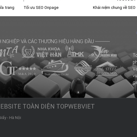
ĩa trang
Tối ưu SEO Onpage
Khái niệm chung về SEO
H NGHIỆP
VÀ CÁC THƯƠNG HIỆU HÀNG ĐẦU
------------
T
ph
Vớ
v
gi
WEBSITE TOÀN DIỆN TOPWEBVIET
Giấy
-
Hà Nội