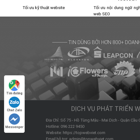
Tối ưu kỹ thuật website
Tối ưu nội dung ngữ ngh
web SEO
------------
TIN DÙNG BỞI HƠN 800+ DOAN
Tìm đường
DỊCH VỤ PHÁT TRIỂN 
Chat Zalo
Địa Chỉ:
Số 75 - Hồ Tùng Mậu - Mai Dịch -
Quận Cầu 
Hotline:
096 222 9450
Messenger
Website:
https://topwebviet.com
Email hỗ trợ:
admin@topwebviet.com