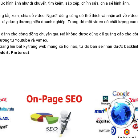
ức hình ảnh như di chuyển, tìm kiếm, sắp xếp, chỉnh sửa, chia sẻ hình ảnh.
g tải, xem, chia sẻ video. Người dùng cũng có thể thích và nhận xét về video.
i để xây dựng thương hiệu doanh nghiệp. Trong đó một video có chất lượng cao 
.
nó dành cho cộng đồng chuyên gia. Nó không được dùng để quảng cáo cho côn
 tương tự Youtube và Vimeo.
trang lên bất kỳ trang web mạng xã hội nào, từ đó bạn sẽ nhận được backlink
eddit, Pinterest
.