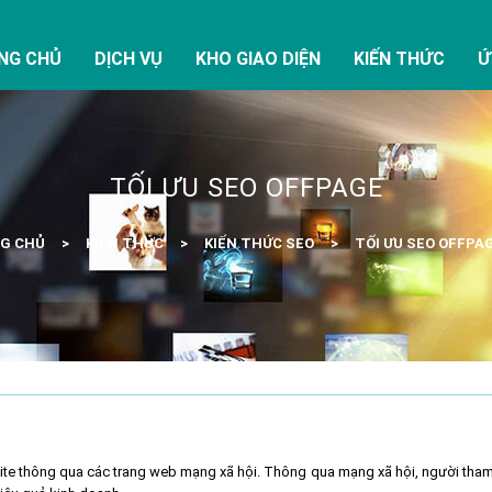
NG CHỦ
DỊCH VỤ
KHO GIAO DIỆN
KIẾN THỨC
Ứ
TỐI ƯU SEO OFFPAGE
G CHỦ
KIẾN THỨC
KIẾN THỨC SEO
TỐI ƯU SEO OFFPA
site thông qua các trang web mạng xã hội. Thông qua mạng xã hội, người tham