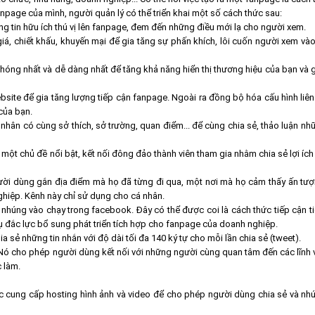
npage của mình, người quản lý có thể triển khai một số cách thức sau:
 tin hữu ích thú vị lên fanpage, đem đến những điều mới lạ cho người xem.
á, chiết khấu, khuyến mại để gia tăng sự phấn khích, lôi cuốn người xem vào 
óng nhất và dễ dàng nhất để tăng khả năng hiển thị thương hiệu của bạn và g
bsite để gia tăng lượng tiếp cận fanpage. Ngoài ra đồng bộ hóa cấu hình liên
của bạn.
hân có cùng sở thích, sở trường, quan điểm... để cùng chia sẻ, thảo luận nh
ột chủ đề nổi bật, kết nối đông đảo thành viên tham gia nhằm chia sẻ lợi ích
ười dùng gắn địa điểm mà họ đã từng đi qua, một nơi mà họ cảm thấy ấn tượ
 nghiệp. Kênh này chỉ sử dụng cho cá nhân.
húng vào chạy trong facebook. Đây có thể được coi là cách thức tiếp cận ti
ụ đắc lực bổ sung phát triển tích hợp cho fanpage của doanh nghiệp.
sẻ những tin nhắn với độ dài tối đa 140 ký tự cho mỗi lần chia sẻ (tweet).
Nó cho phép người dùng kết nối với những người cùng quan tâm đến các lĩnh v
c làm.
ệc cung cấp hosting hình ảnh và video để cho phép người dùng chia sẻ và nh