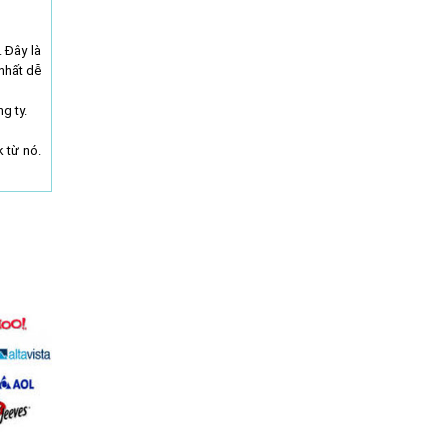
 Đây là
nhất dễ
g ty.
 từ nó.